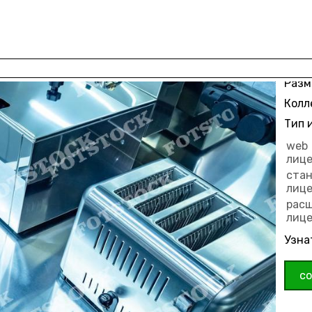
Разм
Колл
Тип 
web
лиц
ста
лиц
рас
лиц
Узна
с