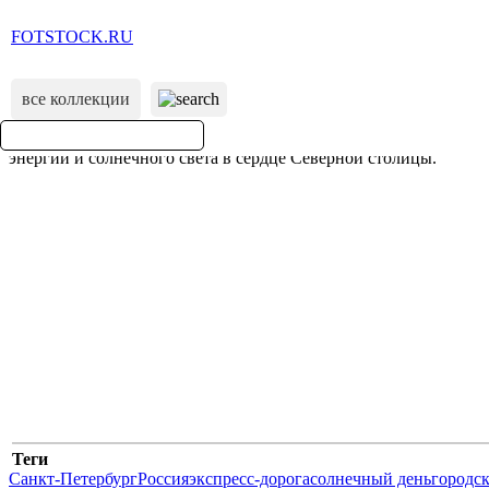
FOTSTOCK.RU
все коллекции
Теги
Санкт-Петербург
Россия
экспресс-дорога
солнечный день
городс