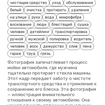
чистящее средство
уход
обслуживание
белый
очистка
протирать
удаление
на улице
рука
вода
микрофибра
воскование
люди
блестящий
сушка
человек
детейлинг
транспортировка
ручной
мужской
полировка
водитель
человек
воск
дежурство
слив
пена
гараж
труд
грязь.
Фотография запечатлевает процесс
мойки автомобиля, где мужчина
тщательно протирает стекла машины.
Этот кадр передает заботу о чистоте
транспортного средства и стремление к
сохранению его блеска. Эта фотография
— иллюстрация внимательного
отношения к своему автомобилю. Она