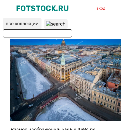
FOTSTOCK.RU
вход
все коллекции
ВХОД
РЕГИСТРАЦИЯ
Размер изображения: 5368 x 4384 px