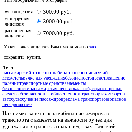
Тип изображения: Фотография
300.00 руб.
web лицензия
стандартная
3000.00 руб.
лицензия
расширенная
7000.00 руб.
лицензия
Узнать какая лицензия Вам нужна можно
здесь
сохранить
купить
Теги
пассажирский транспорт
кабина транспорта
висячий
держатель
ручка для удержания
безопасность
предотвращение
падений
транспортные средства
элементы
безопасности
пассажирская перевозка
автобус
транспортные
средства
безопасность в общественном транспорте
комфорт в
автобусе
обучение пассажиров
реклама транспорта
безопасное
передвижение
На снимке запечатлена кабина пассажирского
транспорта с акцентом на важности ручек для
удержания в транспортных средствах. Висячий