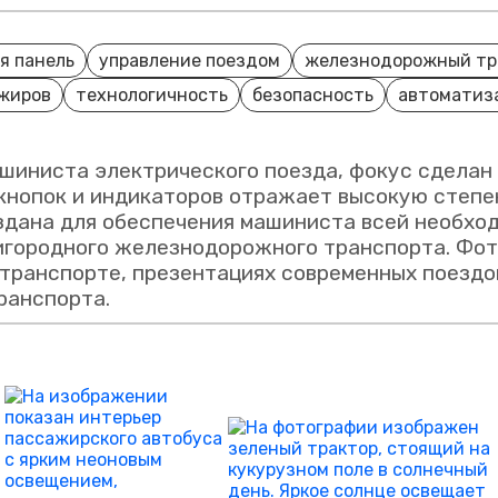
я панель
управление поездом
железнодорожный тр
ажиров
технологичность
безопасность
автоматиз
шиниста электрического поезда, фокус сделан 
 кнопок и индикаторов отражает высокую степе
здана для обеспечения машиниста всей необхо
игородного железнодорожного транспорта. Фот
транспорте, презентациях современных поездов
ранспорта.