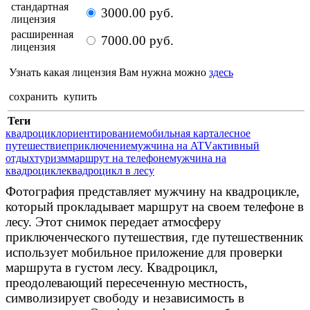
стандартная
3000.00 руб.
лицензия
расширенная
7000.00 руб.
лицензия
Узнать какая лицензия Вам нужна можно
здесь
сохранить
купить
Теги
квадроцикл
ориентирование
мобильная карта
лесное
путешествие
приключение
мужчина на ATV
активный
отдых
туризм
маршрут на телефоне
мужчина на
квадроцикле
квадроцикл в лесу
Фотография представляет мужчину на квадроцикле,
который прокладывает маршрут на своем телефоне в
лесу. Этот снимок передает атмосферу
приключенческого путешествия, где путешественник
использует мобильное приложение для проверки
маршрута в густом лесу. Квадроцикл,
преодолевающий пересеченную местность,
символизирует свободу и независимость в