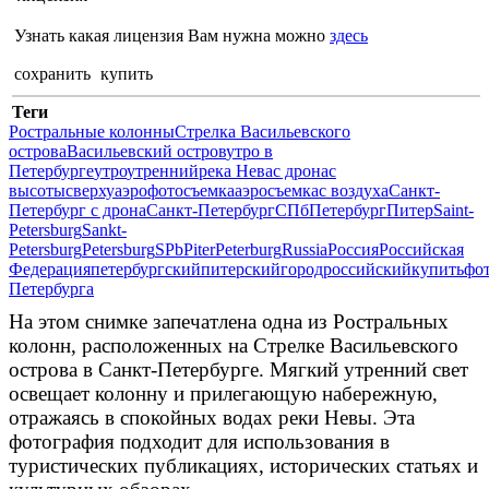
Узнать какая лицензия Вам нужна можно
здесь
сохранить
купить
Теги
Ростральные колонны
Стрелка Васильевского
острова
Васильевский остров
утро в
Петербурге
утро
утренний
река Нева
с дрона
с
высоты
сверху
аэрофотосъемка
аэросъемка
с воздуха
Санкт-
Петербург с дрона
Санкт-Петербург
СПб
Петербург
Питер
Saint-
Petersburg
Sankt-
Petersburg
Petersburg
SPb
Piter
Peterburg
Russia
Россия
Российская
Федерация
петербургский
питерский
город
российский
купить
фо
Петербурга
На этом снимке запечатлена одна из Ростральных
колонн, расположенных на Стрелке Васильевского
острова в Санкт-Петербурге. Мягкий утренний свет
освещает колонну и прилегающую набережную,
отражаясь в спокойных водах реки Невы. Эта
фотография подходит для использования в
туристических публикациях, исторических статьях и