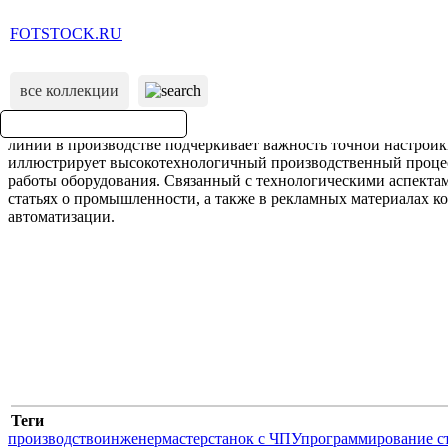
FOTSTOCK.RU
все коллекции
Теги
производство
инженер
мастер
станок с ЧПУ
программирование с