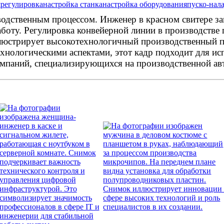
я
регулировка
настройка станка
настройка оборудования
пуско-нал
водственным процессом. Инженер в красном свитере з
оту. Регулировка конвейерной линии в производстве 
юстрирует высокотехнологичный производственный пр
нологическими аспектами, этот кадр подходит для исп
омпаний, специализирующихся на производственной ав