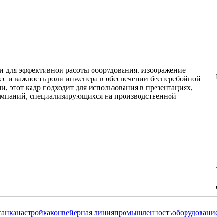
танка
настройка
конвейерная линия
промышленность
оборудовани