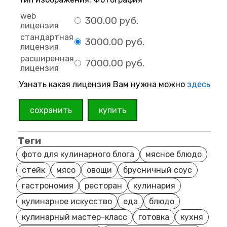
web
300.00 руб.
лицензия
стандартная
3000.00 руб.
лицензия
расширенная
7000.00 руб.
лицензия
Узнать какая лицензия Вам нужна можно
здесь
сохранить
купить
Теги
фото для кулинарного блога
мясное блюдо
стейк
мясо
овощи
брусничный соус
гастрономия
ресторан
кулинария
кулинарное искусство
еда
блюдо
кулинарный мастер-класс
готовка
кухня