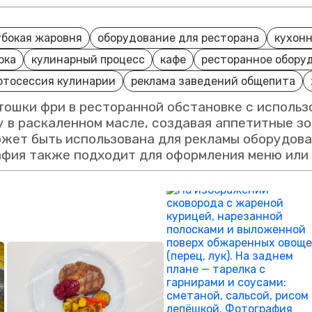
убокая жаровня
оборудование для ресторана
кухонн
рка
кулинарный процесс
кафе
ресторанное обору
отосессия кулинарии
реклама заведений общепита
ошки фри в ресторанной обстановке с использ
 в раскаленном масле, создавая аппетитные з
ожет быть использована для рекламы оборудова
фия также подходит для оформления меню или 