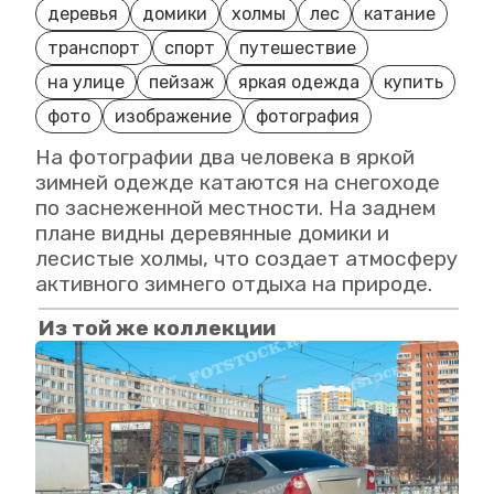
деревья
домики
холмы
лес
катание
транспорт
спорт
путешествие
на улице
пейзаж
яркая одежда
купить
фото
изображение
фотография
На фотографии два человека в яркой
зимней одежде катаются на снегоходе
по заснеженной местности. На заднем
плане видны деревянные домики и
лесистые холмы, что создает атмосферу
активного зимнего отдыха на природе.
Из той же коллекции