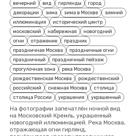
вечерний
вид
гирлянды
город
декорации
зима
зима в Москве
зимний
иллюминация
исторический центр
московский
набережная
новогодний
огни
отражение
праздник
праздничная Москва
праздничные огни
праздничный
праздничный пейзаж
прогулочная зона
река Москва
рождественская Москва
рождественский
российский
снежная Москва
столица
столица России
украшения
украшенный
На фотографии запечатлён ночной вид
на Московский Кремль, украшенный
новогодней иллюминацией. Река Москва,
отражающая огни гирлянд,