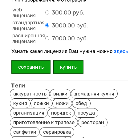
web
300.00 руб.
лицензия
стандартная
3000.00 руб.
лицензия
расширенная
7000.00 руб.
лицензия
Узнать какая лицензия Вам нужна можно
здесь
сохранить
купить
Теги
аккуратность
вилки
домашняя кухня
кухня
ложки
ножи
обед
организация
порядок
посуда
приготовление к трапезе
ресторан
салфетки
сервировка