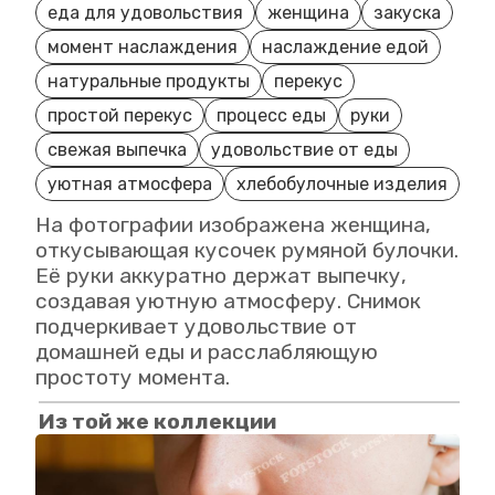
еда для удовольствия
женщина
закуска
момент наслаждения
наслаждение едой
натуральные продукты
перекус
простой перекус
процесс еды
руки
свежая выпечка
удовольствие от еды
уютная атмосфера
хлебобулочные изделия
На фотографии изображена женщина,
откусывающая кусочек румяной булочки.
Её руки аккуратно держат выпечку,
создавая уютную атмосферу. Снимок
подчеркивает удовольствие от
домашней еды и расслабляющую
простоту момента.
Из той же коллекции