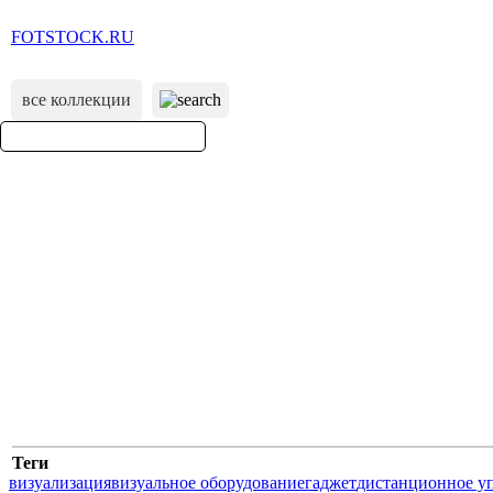
FOTSTOCK.RU
все коллекции
Теги
визуализация
визуальное оборудование
гаджет
дистанционное у