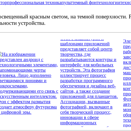
ктор
профессиональная техника
пульт
темный фон
технологии
техн
освещенный красным светом, на темной поверхности. 
ьности устройства.