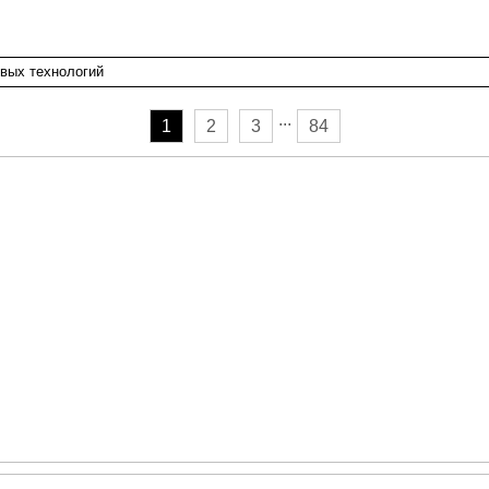
...
1
2
3
84