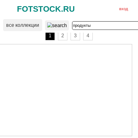
FOTSTOCK.RU
вход
все коллекции
ВХОД
РЕГИСТРАЦИЯ
1
2
3
4