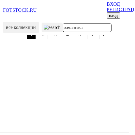
ВХОД
РЕГИСТРА
FOTSTOCK.RU
вход
все коллекции
1
2
3
4
5
6
7