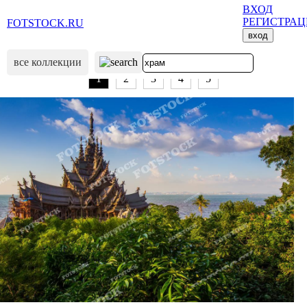
ВХОД
РЕГИСТРА
FOTSTOCK.RU
вход
все коллекции
1
2
3
4
5