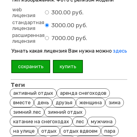
web
300.00 руб.
лицензия
стандартная
3000.00 руб.
лицензия
расширенная
7000.00 руб.
лицензия
Узнать какая лицензия Вам нужна можно
здесь
сохранить
купить
Теги
активный отдых
аренда снегоходов
вместе
день
друзья
женщина
зима
зимний лес
зимний отдых
катание на снегоходах
лес
мужчина
на улице
отдых
отдых вдвоем
пара