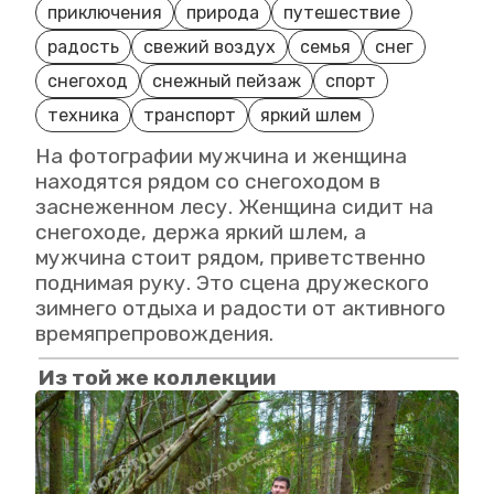
приключения
природа
путешествие
радость
свежий воздух
семья
снег
снегоход
снежный пейзаж
спорт
техника
транспорт
яркий шлем
На фотографии мужчина и женщина
находятся рядом со снегоходом в
заснеженном лесу. Женщина сидит на
снегоходе, держа яркий шлем, а
мужчина стоит рядом, приветственно
поднимая руку. Это сцена дружеского
зимнего отдыха и радости от активного
времяпрепровождения.
Из той же коллекции