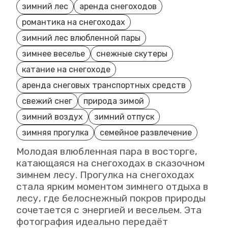
зимний лес
аренда снегоходов
романтика на снегоходах
зимний лес влюбленной пары
зимнее веселье
снежные скутеры
катание на снегоходе
аренда снеговых транспортных средств
свежий снег
природа зимой
зимний воздух
зимний отпуск
зимняя прогулка
семейное развлечение
Молодая влюбленная пара в восторге,
катающаяся на снегоходах в сказочном
зимнем лесу. Прогулка на снегоходах
стала ярким моментом зимнего отдыха в
лесу, где белоснежный покров природы
сочетается с энергией и весельем. Эта
фотография идеально передаёт