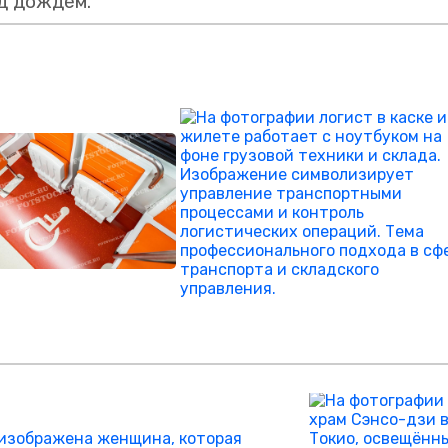
д дождём.