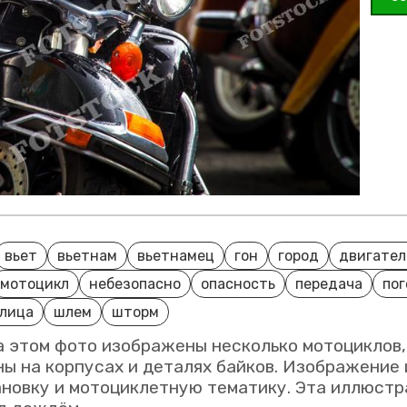
вьет
вьетнам
вьетнамец
гон
город
двигател
мотоцикл
небезопасно
опасность
передача
пог
лица
шлем
шторм
На этом фото изображены несколько мотоциклов
ны на корпусах и деталях байков. Изображение
новку и мотоциклетную тематику. Эта иллюстр