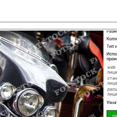
Разм
Колл
Тип 
Испо
пром
web
лиц
ста
лиц
рас
лиц
Узна
с