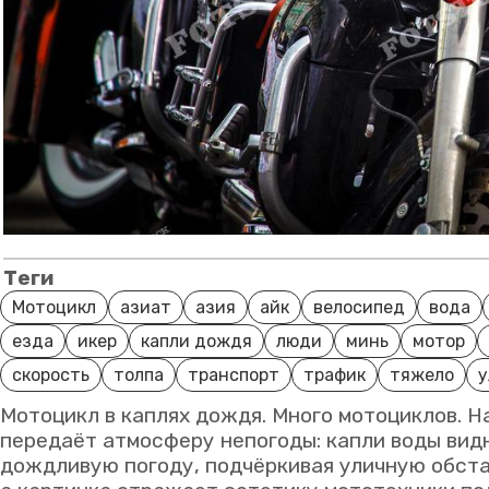
Теги
Мотоцикл
азиат
азия
айк
велосипед
вода
езда
икер
капли дождя
люди
минь
мотор
скорость
толпа
транспорт
трафик
тяжело
у
Мотоцикл в каплях дождя. Много мотоциклов. 
передаёт атмосферу непогоды: капли воды вид
дождливую погоду, подчёркивая уличную обста