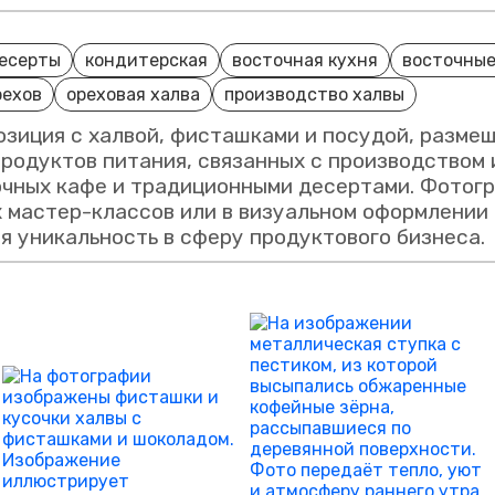
есерты
кондитерская
восточная кухня
восточные
рехов
ореховая халва
производство халвы
зиция с халвой, фисташками и посудой, размещ
родуктов питания, связанных с производством
чных кафе и традиционными десертами. Фотогр
х мастер-классов или в визуальном оформлении
ся уникальность в сферу продуктового бизнеса.