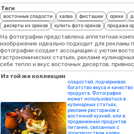
Теги
восточные сладости
халва
фисташки
орехи
д
десерты из орехов
купить фото орехов
продажа о
На фотографии представлена аппетитная компо
изображение идеально подходит для рекламы п
фотографии создает ассоциации с уютом восто
гастрономических статьях, рекламе кулинарны
себе тепло и вкус восточных десертов, привно
Из той же коллекции