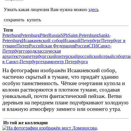
Узнать какая лицензия Вам нужна можно
здесь
сохранить
купить
Теги
Peterburg
Petersburg
Piter
Russia
SPb
Saint-Petersburg
Sankt-
Petersburg
Исаакиевский собор
Исаакий
Петербург
Петербург в
тумане
Питер
Российская Федерация
Россия
СПб
Санкт-
Петербург
город
классическая
архитектура
петербургский
питерский
российский
серый
собор
та
в Санкт-Петербурге
храм
центр Петербурга
На фотографии изображён Исаакиевский собор,
частично скрытый в тумане, что придаёт зданию
особую таинственность. Чёткие очертания купола и
колонн растворяются в плотном тумане, создавая
уникальный, почти фантастический пейзаж. Ветви
деревьев на переднем плане подчёркивают холодную
и влажную атмосферу зимнего или осеннего утра.
Из той же коллекции