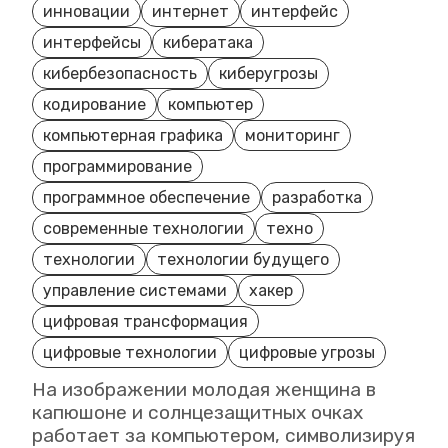
инновации
интернет
интерфейс
интерфейсы
кибератака
кибербезопасность
киберугрозы
кодирование
компьютер
компьютерная графика
мониторинг
программирование
программное обеспечение
разработка
современные технологии
техно
технологии
технологии будущего
управление системами
хакер
цифровая трансформация
цифровые технологии
цифровые угрозы
На изображении молодая женщина в
капюшоне и солнцезащитных очках
работает за компьютером, символизируя