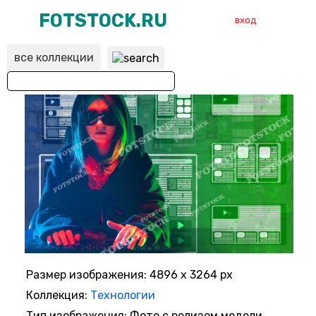
FOTSTOCK.RU
вход
все коллекции
ВХОД
РЕГИСТРАЦИЯ
Размер изображения: 4896 x 3264 px
Коллекция:
Технологии
Тип изображения: Фото с релизом модели