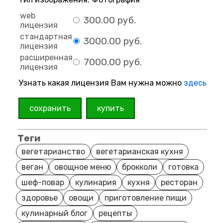
web
300.00 руб.
лицензия
стандартная
3000.00 руб.
лицензия
расширенная
7000.00 руб.
лицензия
Узнать какая лицензия Вам нужна можно
здесь
сохранить
купить
Теги
вегетарианство
вегетарианская кухня
веган
овощное меню
брокколи
готовка
шеф-повар
кулинария
кухня
ресторан
здоровье
овощи
приготовление пищи
кулинарный блог
рецепты